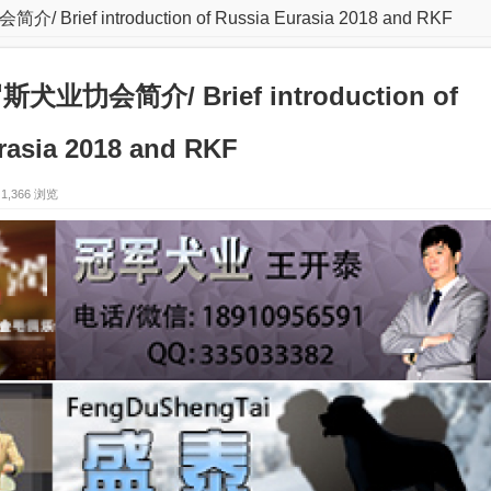
f introduction of Russia Eurasia 2018 and RKF
㔹会简介/ Brief introduction of
rasia 2018 and RKF
1,366 浏览