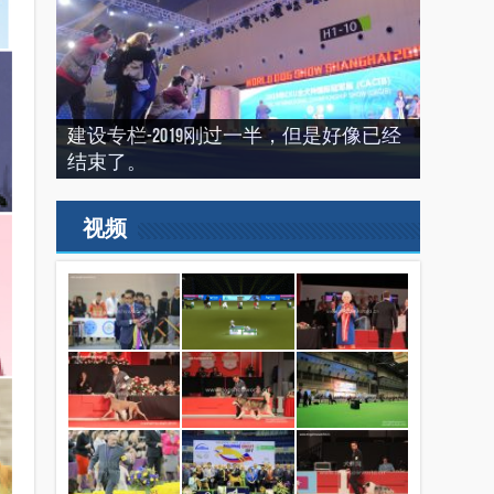
建设专栏-2020年的冬天，俺们东北那场
“震”撼之旅——2019印尼犬展之行
建设专栏-2019刚过一半，但是好像已经
2022来了，我们又长大了一岁
比赛
（INDONEISA WINNER SHOW 2019）
结束了。
2019美国143届西敏寺犬展随笔（三）
视频