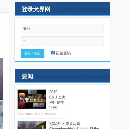
登录犬界网
记住密码
要闻
2019
CKU 全犬
种组别排
行榜
2019年10月15日
6,046
冠军犬业 柴犬写真
Championship’s Kennel Shiba