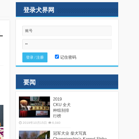
登录犬界网
L
记住密码
要闻
2019
CKU 全犬
种组别排
行榜
2019年10月15日
6,040
冠军犬业 柴犬写真
Championship’s Kennel Shiba