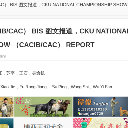
C） BIS 图文报道，CKU NATIONAL CHAMPIONSHIP SHOW
B/CAC） BIS 图文报道，CKU NATIONA
HOW （CACIB/CAC） REPORT
2 浏览
江，苏平，王石，吴逸帆
iao Jie，Fu Rong Jiang ，Su Ping，Wang Shi，Wu Yi Fan