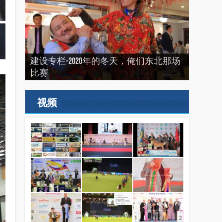
建设专栏-2020年的冬天，俺们东北那场
“震”撼之旅——2019印尼犬展之行
建设专栏-2019刚过一半，但是好像已经
2022来了，我们又长大了一岁
比赛
（INDONEISA WINNER SHOW 2019）
结束了。
2019美国143届西敏寺犬展随笔（三）
视频