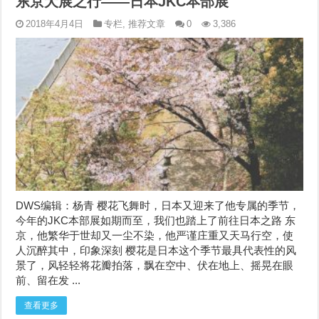
东京犬展之行——日本JKC本部展
2018年4月4日
专栏
,
推荐文章
0
3,386
DWS编辑：杨青 樱花飞舞时，日本又迎来了他专属的季节，
今年的JKC本部展如期而至，我们也踏上了前往日本之路 东
京，他繁华于世却又一尘不染，他严谨庄重又天马行空，使
人沉醉其中，印象深刻 樱花是日本这个季节最具代表性的风
景了，风轻轻将花瓣拍落，飘在空中、伏在地上、摇晃在眼
前、留在发 ...
查看更多