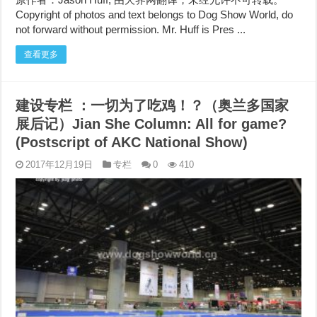
Copyright of photos and text belongs to Dog Show World, do
not forward without permission. Mr. Huff is Pres ...
查看更多
建设专栏 ：一切为了吃鸡！？（奥兰多国家
展后记）Jian She Column: All for game?
(Postscript of AKC National Show)
2017年12月19日
专栏
0
410