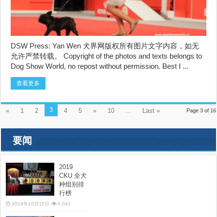
DSW Press: Yan Wen 犬界网版权所有图片文字内容，如无
允许严禁转载。 Copyright of the photos and texts belongs to
Dog Show World, no repost without permission. Best I ...
查看更多
3
«
1
2
4
5
»
10
...
Last »
Page 3 of 16
要闻
2019
CKU 全犬
种组别排
行榜
2019年10月15日
6,041