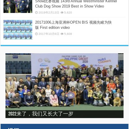
Show比赛视频 143rd Annual Westminster Kennel
Club Dog Show 2019 Best in Show Video
2019年2月13日
5,620
20171006上海亚洲杯OPEN BIS 视频先睹为快
版 First edition video
2017年10月6日
5,608
“震”撼之旅——2019印尼犬展之行（INDONEISA WINNER
2022来了，我们又长大了一岁
建设专栏-2020年的冬天，俺们东北那场比赛
SHOW 2019）
建设专栏-2019刚过一半，但是好像已经结束了。
2019美国143届西敏寺犬展随笔（三）