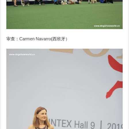
2019
in
Seoul,
Korea.
审查：
Carmen Navarro
(西班牙）