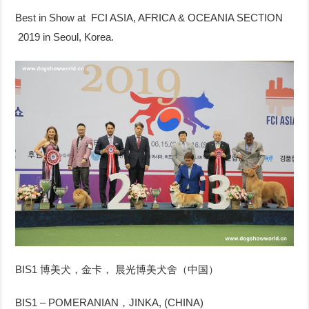
Best in Show at FCI ASIA, AFRICA & OCEANIA SECTION
2019 in Seoul, Korea.
BIS1 博美犬，金卡， 晨光博美犬舍（中国）
BIS1 – POMERANIAN，JINKA, (CHINA)