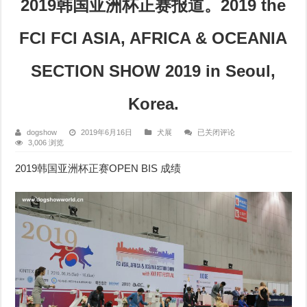
2019韩国亚洲杯正赛报道。2019 the
FCI FCI ASIA, AFRICA & OCEANIA
SECTION SHOW 2019 in Seoul,
Korea.
2019
dogshow
2019年6月16日
犬展
已关闭评论
韩
3,006 浏览
国
亚
2019韩国亚洲杯正赛OPEN BIS 成绩
洲
杯
正
赛
报
道。
2019
the
FCI
FCI
ASIA,
AFRICA
&
OCEANIA
SECTION
SHOW