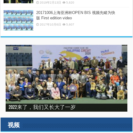
2019年2月13日
5,620
20171006上海亚洲杯OPEN BIS 视频先睹为快
版 First edition video
2017年10月6日
5,607
“震”撼之旅——2019印尼犬展之行（INDONEISA WINNER
2022来了，我们又长大了一岁
建设专栏-2020年的冬天，俺们东北那场比赛
SHOW 2019）
建设专栏-2019刚过一半，但是好像已经结束了。
2019美国143届西敏寺犬展随笔（三）
视频