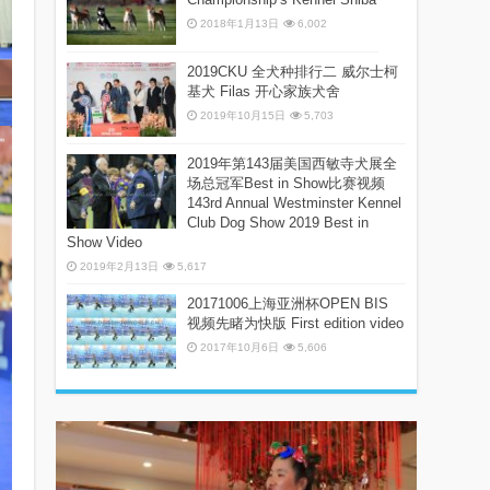
2018年1月13日
6,002
2019CKU 全犬种排行二 威尔士柯
基犬 Filas 开心家族犬舍
2019年10月15日
5,703
2019年第143届美国西敏寺犬展全
场总冠军Best in Show比赛视频
143rd Annual Westminster Kennel
Club Dog Show 2019 Best in
Show Video
2019年2月13日
5,617
20171006上海亚洲杯OPEN BIS
视频先睹为快版 First edition video
2017年10月6日
5,606