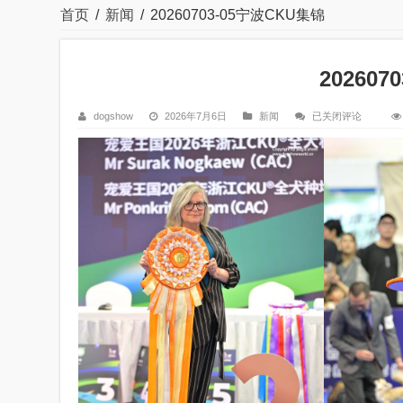
首页
/
新闻
/
20260703-05宁波CKU集锦
20260
20260703-
dogshow
2026年7月6日
新闻
已关闭评论
05
宁
波
CKU
集
锦