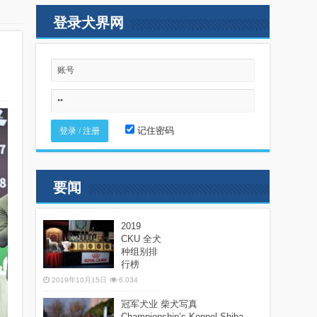
登录犬界网
记住密码
要闻
2019
CKU 全犬
种组别排
行榜
2019年10月15日
6,034
冠军犬业 柴犬写真
Championship’s Kennel Shiba