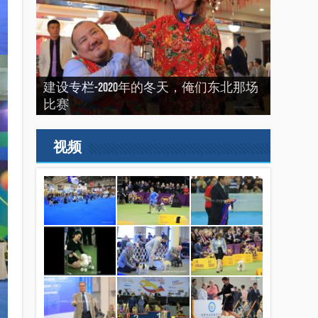
建设专栏-2020年的冬天，俺们东北那场
“震”撼之旅——2019印尼犬展之行
建设专栏-2019刚过一半，但是好像已经
2022来了，我们又长大了一岁
比赛
（INDONEISA WINNER SHOW 2019）
结束了。
2019美国143届西敏寺犬展随笔（三）
视频