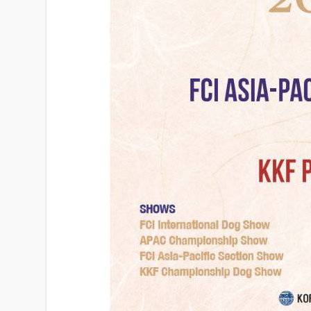
细
资
料
2019
FCI
ASIA-
PACIFIC
SECTION
SHOW
&
KKF
PET
FESTIVAL