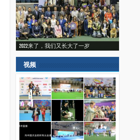
建设专栏-2020年的冬天，俺们东北那场
“震”撼之旅——2019印尼犬展之行
建设专栏-2019刚过一半，但是好像已经
2022来了，我们又长大了一岁
比赛
（INDONEISA WINNER SHOW 2019）
结束了。
2019美国143届西敏寺犬展随笔（三）
视频