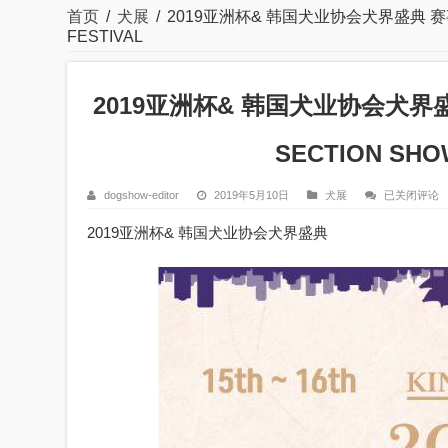
首页
/
犬展
/
2019亚洲杯& 韩国犬业协会犬界盛典 赛事详细资料
FESTIVAL
2019亚洲杯& 韩国犬业协会犬界盛典 赛
SECTION SHOW
2019
dogshow-editor
2019年5月10日
犬展
已关闭评论
亚
洲
2019亚洲杯& 韩国犬业协会犬界盛典
杯
&
韩
国
犬
业
协
会
犬
界
盛
典
赛
事
详