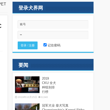
PET
登录犬界网
C
记住密码
要闻
2019
CKU 全犬
种组别排
行榜
2019年10月15日
6,040
冠军犬业 柴犬写真
Championship’s Kennel Shiba