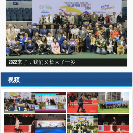
“震”撼之旅——2019印尼犬展之行（INDONEISA WINNER
2022来了，我们又长大了一岁
建设专栏-2020年的冬天，俺们东北那场比赛
SHOW 2019）
建设专栏-2019刚过一半，但是好像已经结束了。
2019美国143届西敏寺犬展随笔（三）
视频