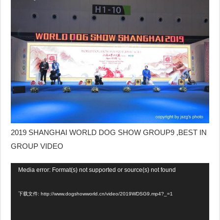
2019 SHANGHAI WORLD DOG SHOW GROUP9 ,BEST IN
GROUP VIDEO
视
Media error: Format(s) not supported or source(s) not found
频
下载文件: http://www.dogshowworld.cn/video/2019WDSG9.mp4?_=1
播
放