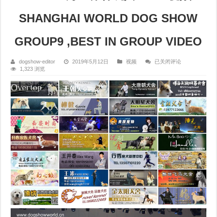
SHANGHAI WORLD DOG SHOW
GROUP9 ,BEST IN GROUP VIDEO
2019
dogshow-editor
2019年5月12日
视频
已关闭评论
上
1,323 浏览
海
世
界
杯
玩
具
组
BIG
视
频
SHANGHAI
WORLD
DOG
SHOW
GROUP9
,BEST
IN
GROUP
VIDEO