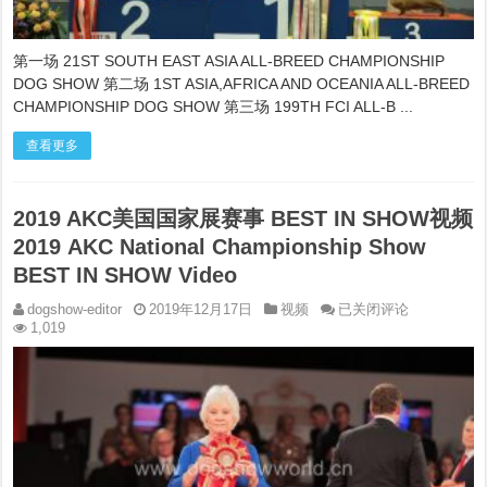
IN
SHOW
VIDEO
第一场 21ST SOUTH EAST ASIA ALL-BREED CHAMPIONSHIP
DOG SHOW 第二场 1ST ASIA,AFRICA AND OCEANIA ALL-BREED
CHAMPIONSHIP DOG SHOW 第三场 199TH FCI ALL-B ...
查看更多
2019 AKC美国国家展赛事 BEST IN SHOW视频
2019 AKC National Championship Show
BEST IN SHOW Video
2019
dogshow-editor
2019年12月17日
视频
已关闭评论
AKC
1,019
美
国
国
家
展
赛
事
BEST