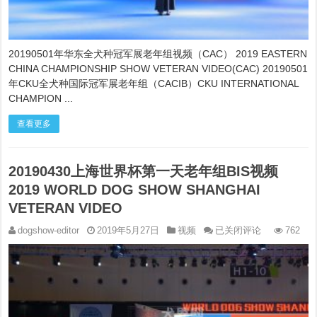
组
BIS
视
频
2019
20190501年华东全犬种冠军展老年组视频（CAC） 2019 EASTERN
WORLD
CHINA CHAMPIONSHIP SHOW VETERAN VIDEO(CAC) 20190501
DOG
年CKU全犬种国际冠军展老年组（CACIB）CKU INTERNATIONAL
SHOW
SHANGHAI
CHAMPION ...
VETERAN
VIDEO
查看更多
20190430上海世界杯第一天老年组BIS视频
2019 WORLD DOG SHOW SHANGHAI
VETERAN VIDEO
20190430
dogshow-editor
2019年5月27日
视频
已关闭评论
762
上
海
世
界
杯
第
一