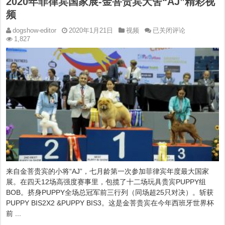
2020年菲律宾国家展-金菩贵宾犬舍“AJ”精彩视
频
2020
dogshow-editor
2020年1月21日
视频
已关闭评论
年
1,827
菲
律
宾
国
家
展-
金
菩
贵
宾
犬
舍
“AJ”
精
来自金菩贵宾的小将“AJ”，七月龄第一次参加菲律宾年度最大国家
彩
视
展。在四天12场高强度赛事里，包揽了十二场玩具贵宾PUPPY组
频
BOB。挤身PUPPY全场总冠军前三行列（同场超25只对决）。斩获
PUPPY BIS2X2 &PUPPY BIS3。这是金菩贵宾在今年西班牙世界杯
前 ...