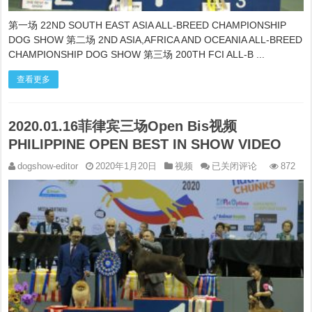
SHOW
VIDEO
第一场 22ND SOUTH EAST ASIA ALL-BREED CHAMPIONSHIP
DOG SHOW 第二场 2ND ASIA,AFRICA AND OCEANIA ALL-BREED
CHAMPIONSHIP DOG SHOW 第三场 200TH FCI ALL-B ...
查看更多
2020.01.16菲律宾三场Open Bis视频
PHILIPPINE OPEN BEST IN SHOW VIDEO
2020.01.16
dogshow-editor
2020年1月20日
视频
已关闭评论
872
菲
律
宾
三
场
Open
Bis
视
频
PHILIPPINE
OPEN
BEST