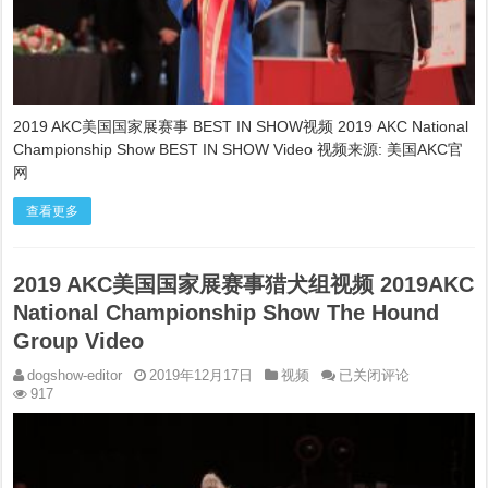
IN
SHOW
视
频
2019
AKC
National
2019 AKC美国国家展赛事 BEST IN SHOW视频 2019 AKC National
Championship
Show
Championship Show BEST IN SHOW Video 视频来源: 美国AKC官
BEST
网
IN
SHOW
Video
查看更多
2019 AKC美国国家展赛事猎犬组视频 2019AKC
National Championship Show The Hound
Group Video
2019
dogshow-editor
2019年12月17日
视频
已关闭评论
AKC
917
美
国
国
家
展