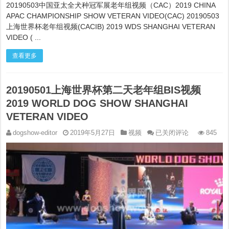
DOG
20190503中国亚太全犬种冠军展老年组视频（CAC）2019 CHINA
SHOW
APAC CHAMPIONSHIP SHOW VETERAN VIDEO(CAC) 20190503
SHANGHAI
VETERAN
上海世界杯老年组视频(CACIB) 2019 WDS SHANGHAI VETERAN
VIDEO
VIDEO ( ...
查看更多
20190501上海世界杯第二天老年组BIS视频
2019 WORLD DOG SHOW SHANGHAI
VETERAN VIDEO
20190501
dogshow-editor
2019年5月27日
视频
已关闭评论
845
上
海
世
界
杯
第
二
天
老
年