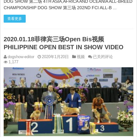
DOG SHOW 第二场 4TH ASIA,AFRICA AND OCEANIA ALL-BREED
CHAMPIONSHIP DOG SHOW 第三场 202ND FCI ALL-B ...
查看更多
2020.01.18菲律宾三场Open Bis视频
PHILIPPINE OPEN BEST IN SHOW VIDEO
2020.01.18
dogshow-editor
2020年1月20日
视频
已关闭评论
菲
1,177
律
宾
三
场
Open
Bis
视
频
PHILIPPINE
OPEN
BEST
IN
SHOW
VIDEO