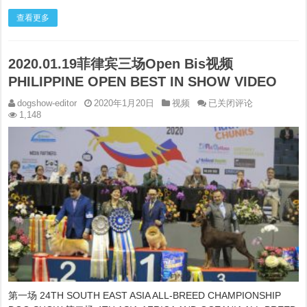
频
查看更多
2020.01.19菲律宾三场Open Bis视频
PHILIPPINE OPEN BEST IN SHOW VIDEO
2020.01.19
dogshow-editor
2020年1月20日
视频
已关闭评论
菲
1,148
律
宾
三
场
Open
Bis
视
频
PHILIPPINE
OPEN
BEST
IN
SHOW
VIDEO
第一场 24TH SOUTH EAST ASIA ALL-BREED CHAMPIONSHIP