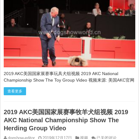
国
国
家
展
赛
事
玩
具
犬
组
视
频
2019
AKC
2019 AKC美国国家展赛事玩具犬组视频 2019 AKC National
National
Championship Show The Toy Group Video 视频来源: 美国AKC官网
Championship
Show
The
查看更多
Toy
Group
Video
2019 AKC美国国家展赛事牧羊犬组视频 2019
AKC National Championship Show The
Herding Group Video
2019
dogshow-editor
2019年12月17日
视频
已关闭评论