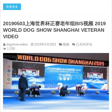
查看更多
20190503上海世界杯正赛老年组BIS视频 2019
WORLD DOG SHOW SHANGHAI VETERAN
VIDEO
20190503
dogshow-editor
2019年5月28日
视频
已关闭评论
上
1,030
海
世
界
杯
正
赛
老
年
组
BIS
视
频
2019
WORLD