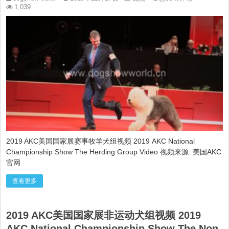
AKC
1,039
美
国
国
家
展
赛
事
牧
羊
犬
组
视
频
2019
AKC
2019 AKC美国国家展赛事牧羊犬组视频 2019 AKC National
National
Championship Show The Herding Group Video 视频来源: 美国AKC
Championship
官网
Show
The
Herding
查看更多
Group
Video
2019 AKC美国国家展非运动犬组视频 2019
AKC National Championship Show The Non-