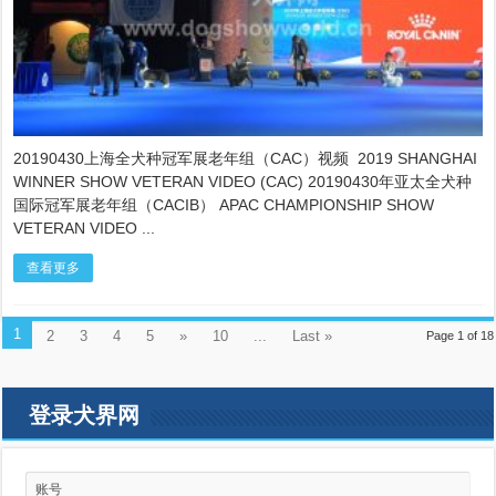
天
老
年
组
BIS
视
频
2019
20190430上海全犬种冠军展老年组（CAC）视频 2019 SHANGHAI
WORLD
WINNER SHOW VETERAN VIDEO (CAC) 20190430年亚太全犬种
DOG
国际冠军展老年组（CACIB） APAC CHAMPIONSHIP SHOW
SHOW
SHANGHAI
VETERAN VIDEO ...
VETERAN
VIDEO
查看更多
1
2
3
4
5
»
10
...
Last »
Page 1 of 18
登录犬界网