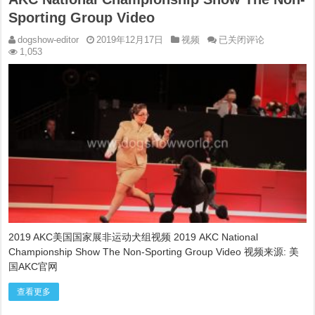
Sporting Group Video
2019
dogshow-editor
2019年12月17日
视频
已关闭评论
AKC
1,053
美
国
国
家
展
非
运
动
犬
组
视
频
2019
AKC
National
2019 AKC美国国家展非运动犬组视频 2019 AKC National
Championship
Championship Show The Non-Sporting Group Video 视频来源: 美
Show
The
国AKC官网
Non-
Sporting
查看更多
Group
Video