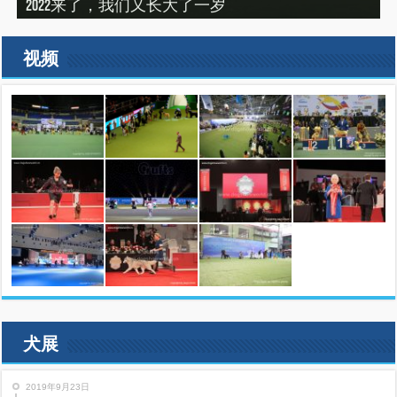
2022来了，我们又长大了一岁
建设专栏-2020年的冬天，俺们东北那场比赛
SHOW 2019）
建设专栏-2019刚过一半，但是好像已经结束了。
2019美国143届西敏寺犬展随笔（三）
视频
犬展
2019年9月23日