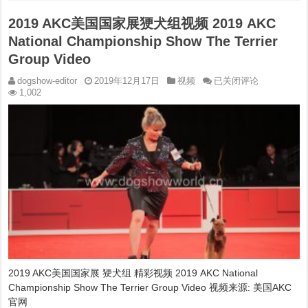
2019 AKC美国国家展㹴犬组视频 2019 AKC
National Championship Show The Terrier
Group Video
2019
dogshow-editor
2019年12月17日
视频
已关闭评论
AKC
1,002
美
国
国
家
展
㹴
犬
组
视
频
2019
AKC
National
Championship
Show
2019 AKC美国国家展 㹴犬组 精彩视频 2019 AKC National
The
Terrier
Championship Show The Terrier Group Video 视频来源: 美国AKC
Group
官网
Video