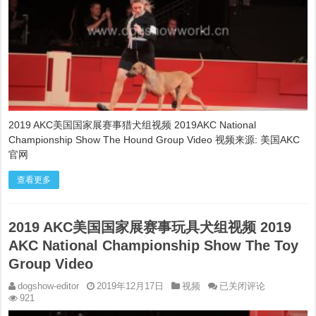
赛
事
猎
犬
组
视
频
2019AKC
National
Championship
2019 AKC美国国家展赛事猎犬组视频 2019AKC National
Show
Championship Show The Hound Group Video 视频来源: 美国AKC
The
Hound
官网
Group
Video
查看更多
2019 AKC美国国家展赛事玩具犬组视频 2019
AKC National Championship Show The Toy
Group Video
2019
dogshow-editor
2019年12月17日
视频
已关闭评论
AKC
921
美