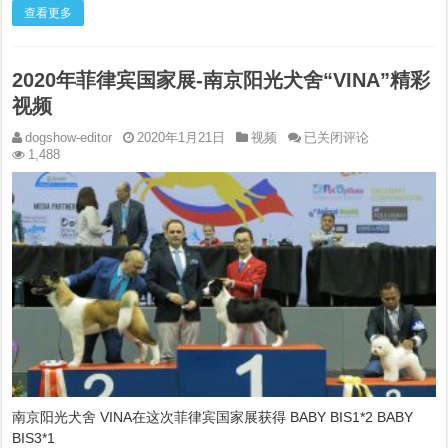
查看更多
2020年菲律宾国家展-南京阳光犬舍“VINA”精彩
视频
2020
dogshow-editor
2020年1月21日
视频
已关闭评论
年
1,488
菲
律
宾
国
家
展-
南
京
阳
光
犬
舍
“VINA”
精
南京阳光犬舍 VINA在这次菲律宾国家展获得 BABY BIS1*2 BABY
彩
视
BIS3*1