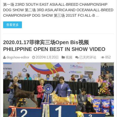
第一场 23RD SOUTH EAST ASIA ALL-BREED CHAMPIONSHIP
DOG SHOW 第二场 3RD ASIA,AFRICA AND OCEANIA ALL-BREED
CHAMPIONSHIP DOG SHOW 第三场 201ST FCI ALL-B ...
查看更多
2020.01.17菲律宾三场Open Bis视频
PHILIPPINE OPEN BEST IN SHOW VIDEO
2020.01.17
dogshow-editor
2020年1月20日
视频
已关闭评论
852
菲
律
宾
三
场
Open
Bis
视
频
PHILIPPINE
OPEN
BEST
IN