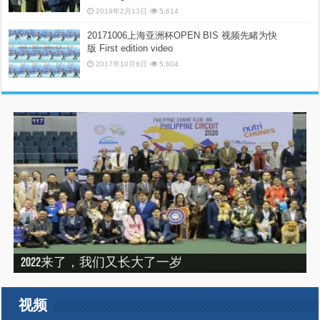
2019年2月13日
5,614
20171006上海亚洲杯OPEN BIS 视频先睹为快
版 First edition video
2017年10月6日
5,604
“震”撼之旅——2019印尼犬展之行（INDONEISA WINNER
2022来了，我们又长大了一岁
建设专栏-2020年的冬天，俺们东北那场比赛
SHOW 2019）
建设专栏-2019刚过一半，但是好像已经结束了。
2019美国143届西敏寺犬展随笔（三）
视频