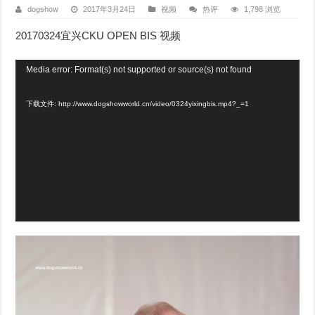
dogshow
2017年3月24日
视频
热评
1,798 浏览
20170324宜兴CKU OPEN BIS 视频
视
Media error: Format(s) not supported or source(s) not found
频
下载文件: http://www.dogshowworld.cn/video/0324yixingbis.mp4?_=1
播
放
器