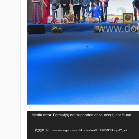
视
Media error: Format(s) not supported or source(s) not found
频
下载文件: http://www.dogshowworld.cn/video/20190503B.mp4?_=2
播