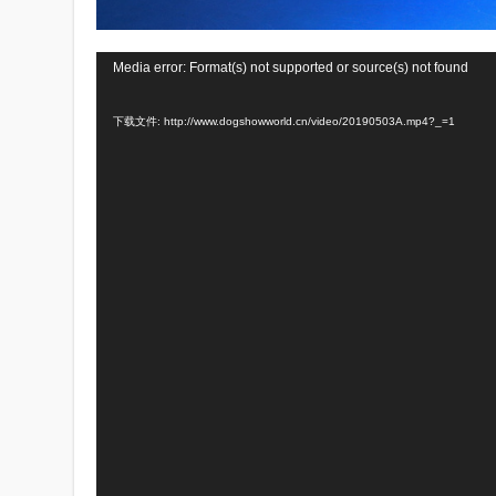
视
Media error: Format(s) not supported or source(s) not found
频
下载文件: http://www.dogshowworld.cn/video/20190503A.mp4?_=1
播
放
器