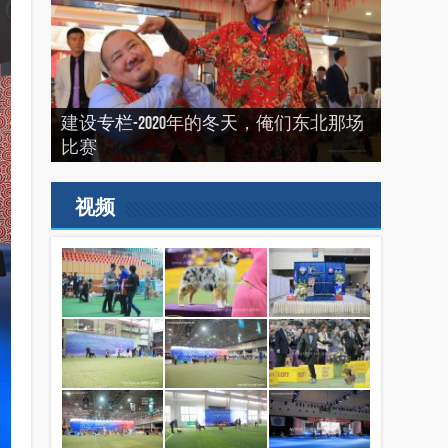
建设专栏-2020年的冬天，俺们东北那场
“震”撼之旅——2019印尼犬展之行
建设专栏-2019刚过一半，但是好像已经
2022来了，我们又长大了一岁
比赛
（INDONEISA WINNER SHOW 2019）
结束了。
2019美国143届西敏寺犬展随笔（三）
视频