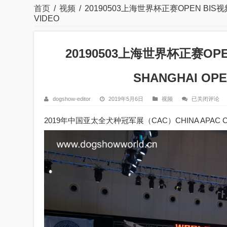
首页
/
视频
/
20190503上海世界杯正赛OPEN BIS视频 
VIDEO
20190503上海世界杯正赛OPEN
SHANGHAI OPE
20190503
dogshow-editor
2019年5月6日
视频
已关闭评论
上
海
2019年中国亚太全犬种冠军展（CAC）CHINA APAC CHAMP
世
界
杯
正
赛
OPEN
BIS
视
频
2019
WORLD
DOG
SHOW
SHANGHAI
OPEN
BEST
IN