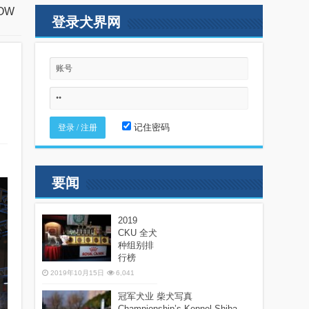
HOW
登录犬界网
记住密码
要闻
2019
CKU 全犬
种组别排
行榜
2019年10月15日
6,041
冠军犬业 柴犬写真
Championship’s Kennel Shiba