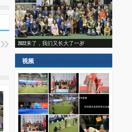
建设专栏-2020年的冬天，俺们东北那场
“震”撼之旅——2019印尼犬展之行
建设专栏-2019刚过一半，但是好像已经
2022来了，我们又长大了一岁
比赛
（INDONEISA WINNER SHOW 2019）
结束了。
2019美国143届西敏寺犬展随笔（三）
视频