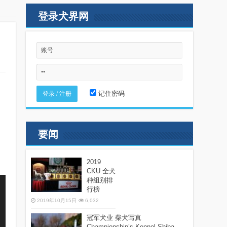
登录犬界网
记住密码
要闻
2019
CKU 全犬
种组别排
行榜
2019年10月15日
6,032
冠军犬业 柴犬写真
Championship’s Kennel Shiba