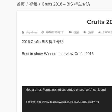
首页
/
视频
/
Crufts 2016 – BIS 得主专访
Crufts 
dogshow
2016年10月1日
视频
热评
2,036
2016 Crufts BIS 得主专访
Best in show-Winners Interview-Crufts 2016
视
Media error: Format(s) not supported or source(s) not found
频
下载文件: http://www.dogshowworld.cn/video/2016BIS.mp4?_=1
播
放