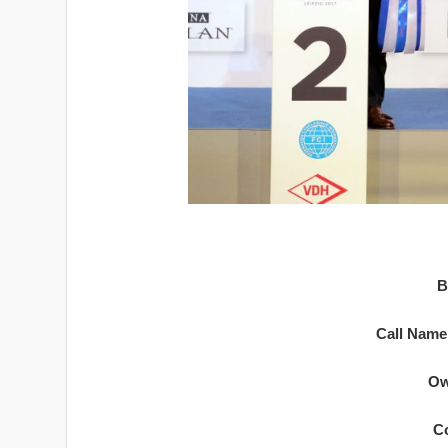
B
Call Name
Ow
C