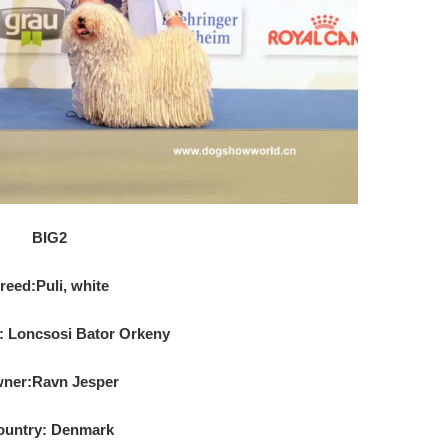
BIG2
reed:Puli, white
: Loncsosi Bator Orkeny
ner:Ravn Jesper
ountry: Denmark