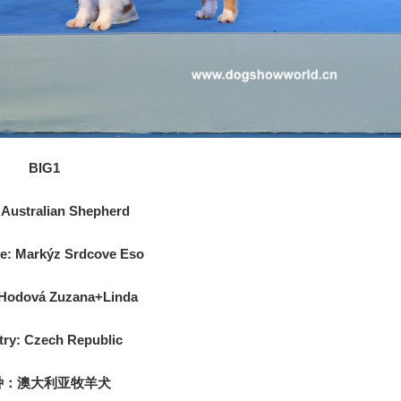
BIG1
Australian Shepherd
e: Markýz Srdcove Eso
Hodová Zuzana+Linda
ry: Czech Republic
种：澳大利亚牧羊犬