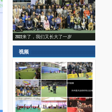
建设专栏-2020年的冬天，俺们东北那场
“震”撼之旅——2019印尼犬展之行
建设专栏-2019刚过一半，但是好像已经
2022来了，我们又长大了一岁
比赛
（INDONEISA WINNER SHOW 2019）
结束了。
2019美国143届西敏寺犬展随笔（三）
视频