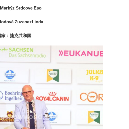
rkýz Srdcove Eso
dová Zuzana+Linda
国家：捷克共和国