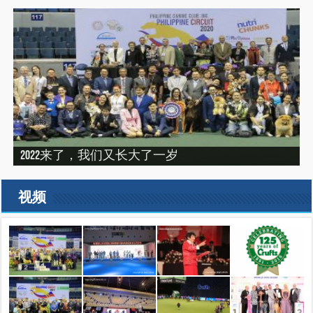
“震”撼之旅——2019印尼犬展之行（INDONEISA WINNER
2022来了，我们又长大了一岁
建设专栏-2020年的冬天，俺们东北那场比赛
SHOW 2019）
建设专栏-2019刚过一半，但是好像已经结束了。
2019美国143届西敏寺犬展随笔（三）
视频