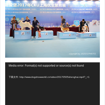
视
Media error: Format(s) not supported or source(s) not found
频
下载文件: http://www.dogshowworld.cn/video/20170505shenghai.mp4?_=1
播
放
器