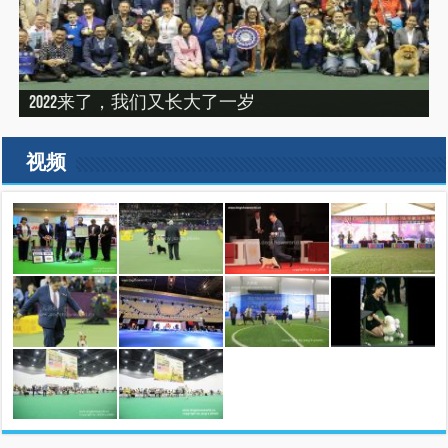
“震”撼之旅——2019印尼犬展之行（INDONEISA WINNER
2022来了，我们又长大了一岁
建设专栏-2020年的冬天，俺们东北那场比赛
SHOW 2019）
建设专栏-2019刚过一半，但是好像已经结束了。
2019美国143届西敏寺犬展随笔（三）
视频