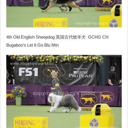
4th Old English Sheepdog 英国古代牧羊犬 GCHG CH
Bugaboo’s Let It Go Blu Mtn