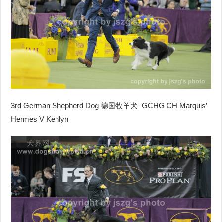
3rd German Shepherd Dog 德国牧羊犬 GCHG CH Marquis’
Hermes V Kenlyn