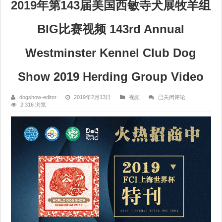
2019年第143届美国西敏寺犬展牧羊组
BIG比赛视频 143rd Annual
Westminster Kennel Club Dog
Show 2019 Herding Group Video
2019
dogshow-editor
2019年2月13日
视频
已关闭评论
年
2,316 浏览
第
143
届
美
国
西
敏
寺
犬
展
牧
羊
组
BIG
比
赛