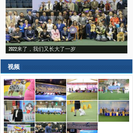
“震”撼之旅——2019印尼犬展之行（INDONEISA WINNER
2022来了，我们又长大了一岁
建设专栏-2020年的冬天，俺们东北那场比赛
SHOW 2019）
建设专栏-2019刚过一半，但是好像已经结束了。
2019美国143届西敏寺犬展随笔（三）
视频