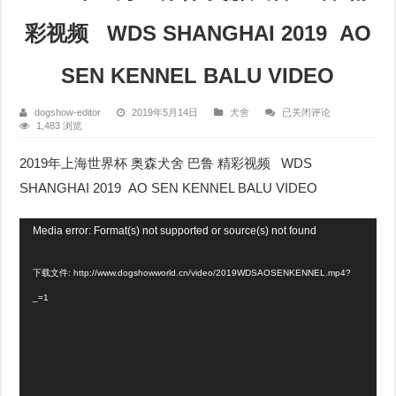
彩视频 WDS SHANGHAI 2019 AO
SEN KENNEL BALU VIDEO
2019
dogshow-editor
2019年5月14日
犬舍
已关闭评论
年
1,483 浏览
上
海
2019年上海世界杯 奥森犬舍 巴鲁 精彩视频 WDS
世
界
SHANGHAI 2019 AO SEN KENNEL BALU VIDEO
杯
奥
森
视
犬
Media error: Format(s) not supported or source(s) not found
舍
频
巴
鲁
下载文件: http://www.dogshowworld.cn/video/2019WDSAOSENKENNEL.mp4?
播
精
彩
_=1
放
视
频
器
WDS
SHANGHAI
2019
AO
SEN