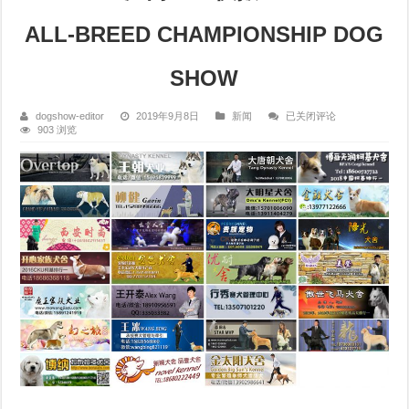
ALL-BREED CHAMPIONSHIP DOG
SHOW
20190908
dogshow-editor
2019年9月8日
新闻
已关闭评论
江
903 浏览
门
CKU
快
报
JIANGMEN
ALL-
BREED
CHAMPIONSHIP
DOG
SHOW