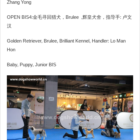
Zhang Yong
OPEN BIS4:金毛寻回猎犬，Brulee ,辉皇犬舍，指导手: 卢文
汉
Golden Retriever, Brulee, Brilliant Kennel, Handler: Lo Man
Hon
Baby, Puppy, Junior BIS