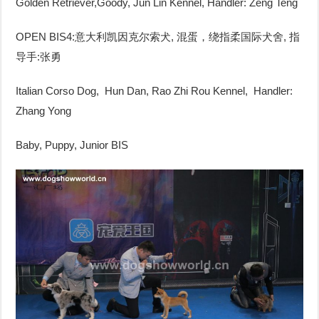
Golden Retriever,Goody, Jun Lin Kennel, Handler: Zeng Teng
OPEN BIS4:意大利凯因克尔索犬, 混蛋，绕指柔国际犬舍, 指
导手:张勇
Italian Corso Dog, Hun Dan, Rao Zhi Rou Kennel, Handler:
Zhang Yong
Baby, Puppy, Junior BIS