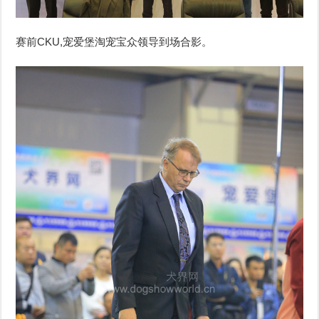
赛前CKU,宠爱堡淘宠宝众领导到场合影。