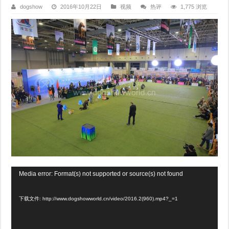
dogshow
2016年10月22日
视频
热评
1,775 浏览
视
Media error: Format(s) not supported or source(s) not found
频
下载文件: http://www.dogshowworld.cn/video/2016.2(960).mp4?_=1
播
放