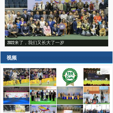
“震”撼之旅——2019印尼犬展之行（INDONEISA WINNER
2022来了，我们又长大了一岁
建设专栏-2020年的冬天，俺们东北那场比赛
SHOW 2019）
建设专栏-2019刚过一半，但是好像已经结束了。
2019美国143届西敏寺犬展随笔（三）
视频