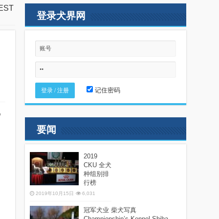
EST
登录犬界网
记住密码
o
要闻
2019
CKU 全犬
种组别排
行榜
2019年10月15日
6,031
冠军犬业 柴犬写真
Championship’s Kennel Shiba