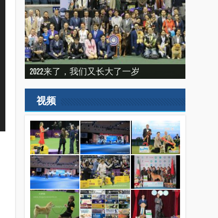
建设专栏-2020年的冬天，俺们东北那场
“震”撼之旅——2019印尼犬展之行
建设专栏-2019刚过一半，但是好像已经
2022来了，我们又长大了一岁
比赛
（INDONEISA WINNER SHOW 2019）
结束了。
2019美国143届西敏寺犬展随笔（三）
视频