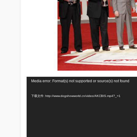
视
Media error: Format(s) not supported or source(s) not found
频
下载文件: http://www.dogshowworld.cn/video/AKCBIS.mp4?_=1
播
放
器