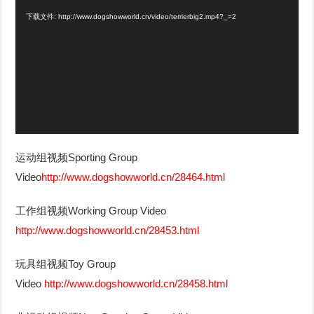
频
下载文件: http://www.dogshowworld.cn/video/terrierbig2.mp4?_=2
播
放
器
运动组视频Sporting Group
Video
http://www.dogshowworld.cn/28464.html
工作组视频Working Group Video
http://www.dogshowworld.cn/28453.html
玩具组视频Toy Group
Video
http://www.dogshowworld.cn/28458.html