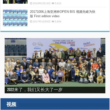
2019年2月13日
5,612
20171006上海亚洲杯OPEN BIS 视频先睹为快
版 First edition video
2017年10月6日
5,604
“震”撼之旅——2019印尼犬展之行（INDONEISA WINNER
2022来了，我们又长大了一岁
建设专栏-2020年的冬天，俺们东北那场比赛
SHOW 2019）
建设专栏-2019刚过一半，但是好像已经结束了。
2019美国143届西敏寺犬展随笔（三）
视频