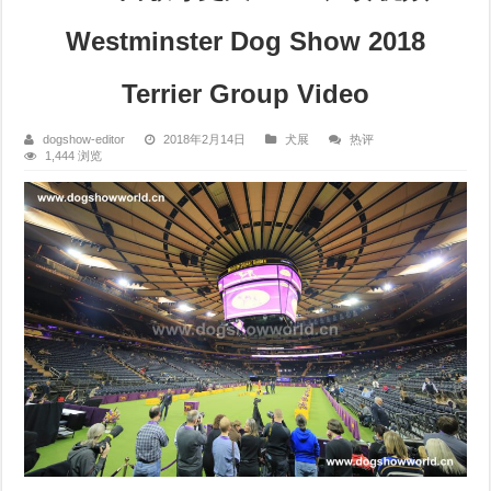
Westminster Dog Show 2018
Terrier Group Video
dogshow-editor
2018年2月14日
犬展
热评
1,444 浏览