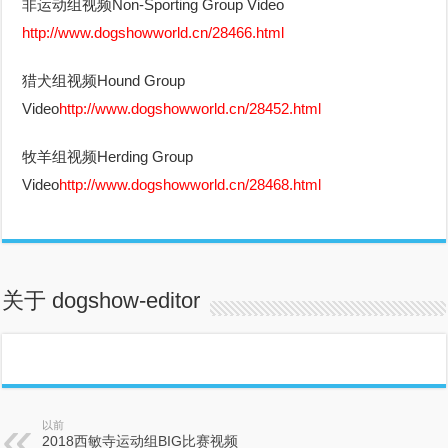
非运动组视频Non-Sporting Group Video
http://www.dogshowworld.cn/28466.html
猎犬组视频Hound Group
Video
http://www.dogshowworld.cn/28452.html
牧羊组视频Herding Group
Video
http://www.dogshowworld.cn/28468.html
关于 dogshow-editor
以前
2018西敏寺运动组BIG比赛视频