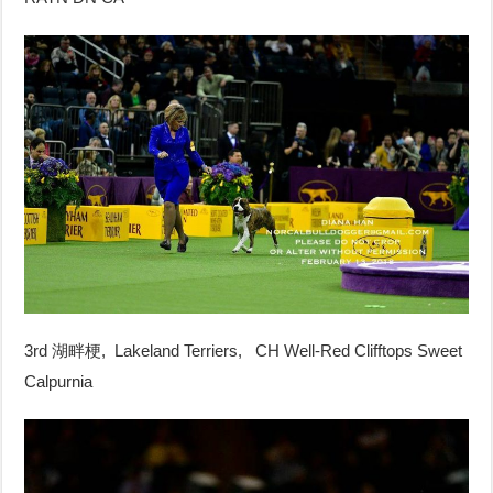
3rd 湖畔梗, Lakeland Terriers, CH Well-Red Clifftops Sweet
Calpurnia