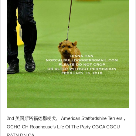
2nd 美国斯塔福德郡梗犬, American Staffordshire Terriers ,
GCHG CH Roadhouse’s Life Of The Party CGCA CGCU
RATN DN CA