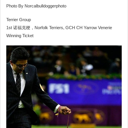
Photo By Norcalbulldoggerphoto
Terrier Group
1st 诺福克梗，Norfolk Terriers, GCH CH Yarrow Venerie
Winning Ticket