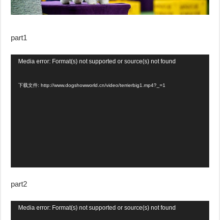
part1
视
Media error: Format(s) not supported or source(s) not found
频
下载文件: http://www.dogshowworld.cn/video/terrierbig1.mp4?_=1
播
放
器
part2
视
Media error: Format(s) not supported or source(s) not found