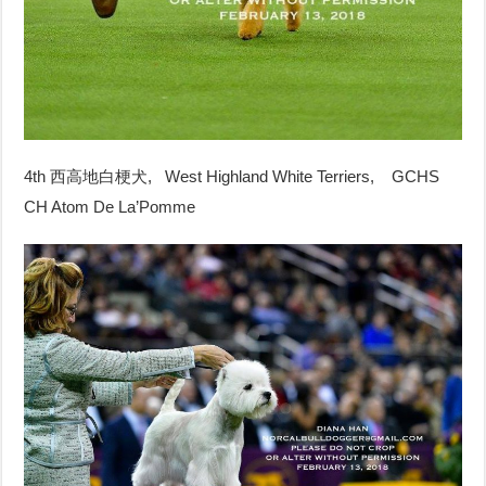
4th 西高地白梗犬, West Highland White Terriers, GCHS
CH Atom De La’Pomme