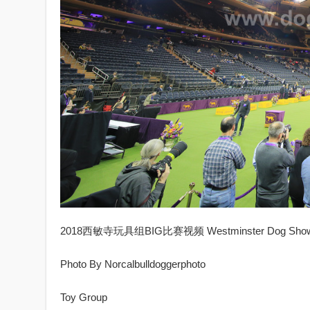
2018西敏寺玩具组BIG比赛视频 Westminster Dog Show 20
Photo By Norcalbulldoggerphoto
Toy Group