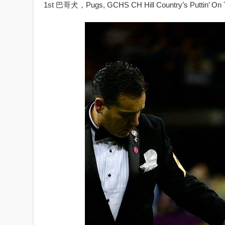
1st 巴哥犬，Pugs, GCHS CH Hill Country’s Puttin’ On 