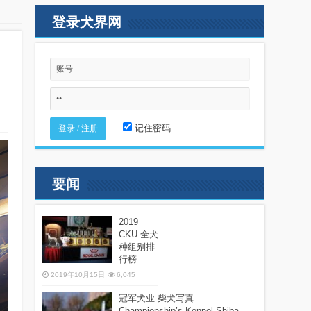
登录犬界网
记住密码
要闻
2019
CKU 全犬
种组别排
行榜
2019年10月15日
6,045
冠军犬业 柴犬写真
Championship’s Kennel Shiba