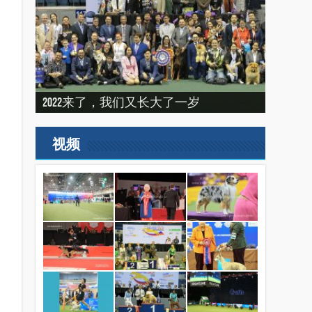
建设专栏-2020年的冬天，俺们东北那场
“震”撼之旅——2019印尼犬展之行
建设专栏-2019刚过一半，但是好像已经
2022来了，我们又长大了一岁
比赛
（INDONEISA WINNER SHOW 2019）
结束了。
2019美国143届西敏寺犬展随笔（三）
视频