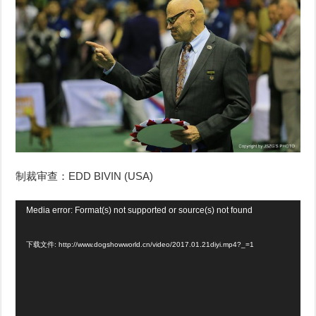
制裁审查：EDD BIVIN (USA)
视
Media error: Format(s) not supported or source(s) not found
频
下载文件: http://www.dogshowworld.cn/video/2017.01.21diyi.mp4?_=1
播
放
器