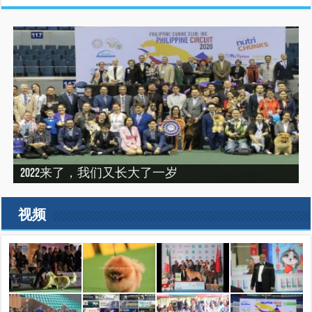
“震”撼之旅——2019印尼犬展之行（INDONEISA WINNER
2022来了，我们又长大了一岁
建设专栏-2020年的冬天，俺们东北那场比赛
SHOW 2019）
建设专栏-2019刚过一半，但是好像已经结束了。
2019美国143届西敏寺犬展随笔（三）
视频