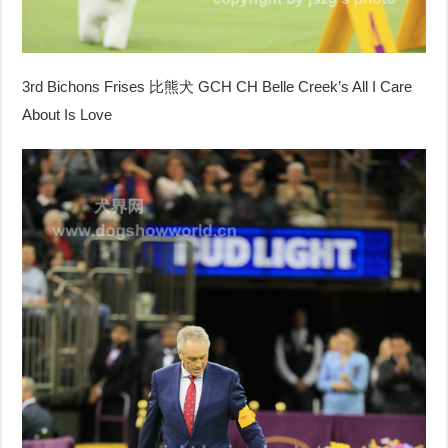
3rd Bichons Frises
比熊犬
GCH CH Belle Creek’s All I Care
About Is Love