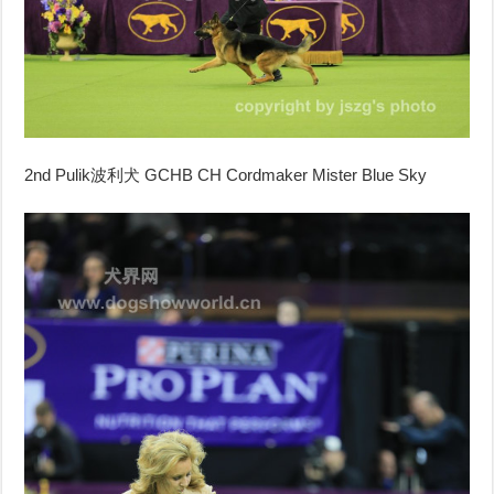
2nd Pulik
波利犬
GCHB CH Cordmaker Mister Blue Sky