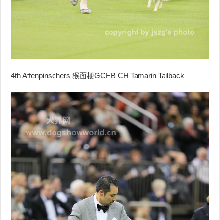
4th Affenpinschers
猴面梗
GCHB CH Tamarin Tailback