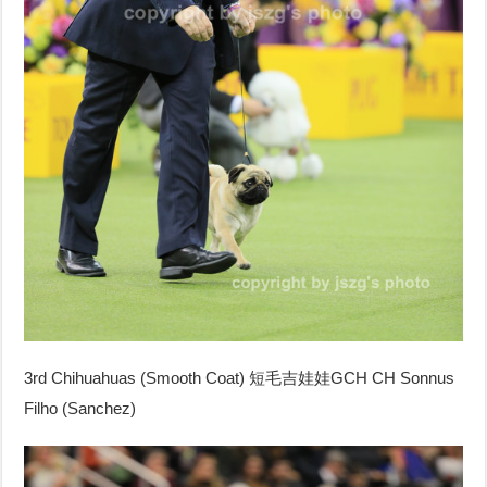
3rd Chihuahuas (Smooth Coat)
短毛吉娃娃
GCH CH Sonnus
Filho (Sanchez)