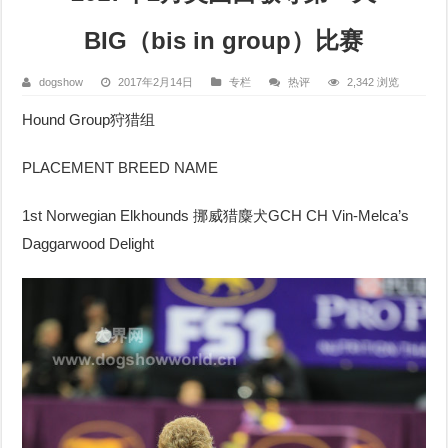
BIG（bis in group）比赛
dogshow
2017年2月14日
专栏
热评
2,342 浏览
Hound Group
狩猎组
PLACEMENT BREED NAME
1st Norwegian Elkhounds
挪威猎麋犬
GCH CH Vin-Melca’s
Daggarwood Delight