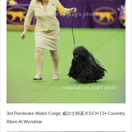
3rd Pembroke Welsh Corgis
威尔士柯基犬
GCH CH Coventry
Allure At Wyndstar