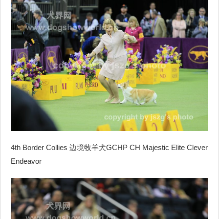
4th Border Collies
边境牧羊犬
GCHP CH Majestic Elite Clever
Endeavor