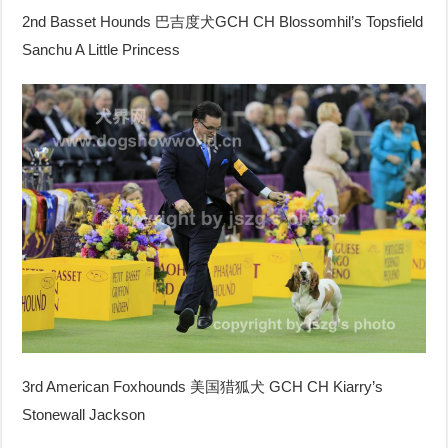
2nd Basset Hounds
巴吉度犬
GCH CH Blossomhil’s Topsfield
Sanchu A Little Princess
3rd American Foxhounds
美国猎狐犬
GCH CH Kiarry’s
Stonewall Jackson