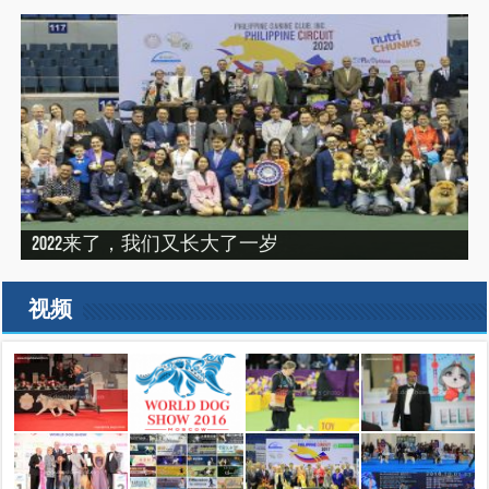
“震”撼之旅——2019印尼犬展之行（INDONEISA WINNER
2022来了，我们又长大了一岁
建设专栏-2020年的冬天，俺们东北那场比赛
SHOW 2019）
建设专栏-2019刚过一半，但是好像已经结束了。
2019美国143届西敏寺犬展随笔（三）
视频