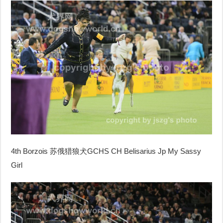
4th Borzois
苏俄猎狼犬
GCHS CH Belisarius Jp My Sassy
Girl