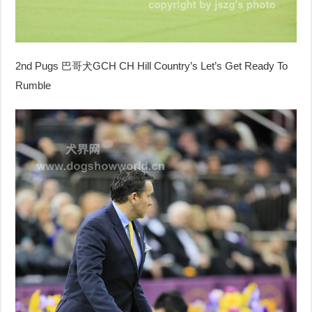
2nd Pugs
巴哥犬
GCH CH Hill Country’s Let’s Get Ready To
Rumble