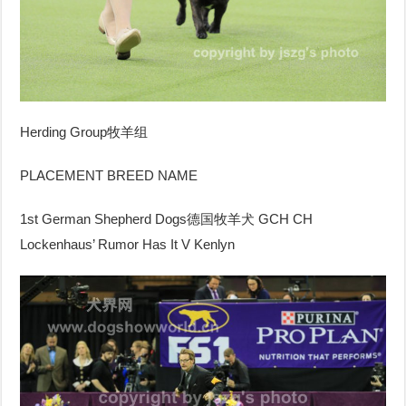
Herding Group
牧羊组
PLACEMENT BREED NAME
1st German Shepherd Dogs
德国牧羊犬
GCH CH
Lockenhaus’ Rumor Has It V Kenlyn