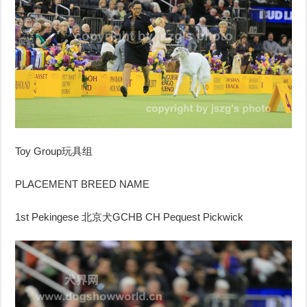
Toy Group
玩具组
PLACEMENT BREED NAME
1st Pekingese
北京犬
GCHB CH Pequest Pickwick