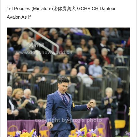
1st Poodles (Miniature)
迷你贵宾犬
GCHB CH Danfour
Avalon As If