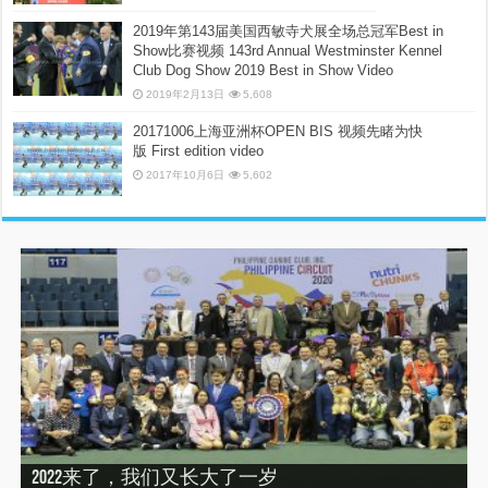
2019年第143届美国西敏寺犬展全场总冠军Best in
Show比赛视频 143rd Annual Westminster Kennel
Club Dog Show 2019 Best in Show Video
2019年2月13日
5,608
20171006上海亚洲杯OPEN BIS 视频先睹为快
版 First edition video
2017年10月6日
5,602
“震”撼之旅——2019印尼犬展之行（INDONEISA WINNER
2022来了，我们又长大了一岁
建设专栏-2020年的冬天，俺们东北那场比赛
SHOW 2019）
建设专栏-2019刚过一半，但是好像已经结束了。
2019美国143届西敏寺犬展随笔（三）