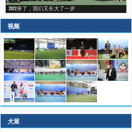
“震”撼之旅——2019印尼犬展之行（INDONEISA WINNER
2022来了，我们又长大了一岁
建设专栏-2020年的冬天，俺们东北那场比赛
SHOW 2019）
建设专栏-2019刚过一半，但是好像已经结束了。
2019美国143届西敏寺犬展随笔（三）
视频
犬展